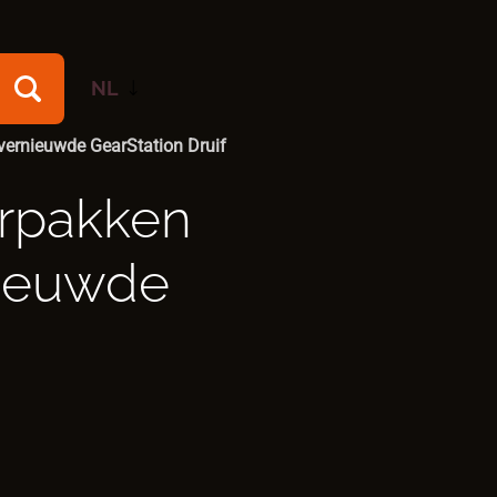
NL
vernieuwde GearStation Druif
EN
erpakken
nieuwde