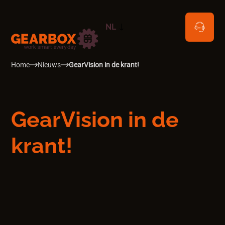
NL
EN
Home
Nieuws
GearVision in de krant!
GearVision in de
krant!