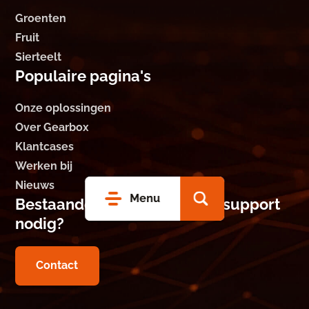
Groenten
Fruit
Sierteelt
Populaire pagina's
Onze oplossingen
Over Gearbox
Klantcases
Werken bij
Nieuws
Menu
Bestaande Gearbox klant en support
nodig?
Contact