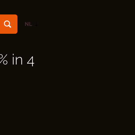
NL
EN
% in 4