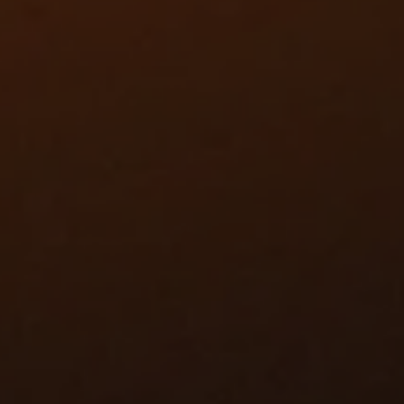
e punnet
ren
s van
data