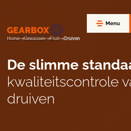
Menu
Home
Gewassen
Fruit
Druiven
De slimme standa
kwaliteitscontrole 
druiven