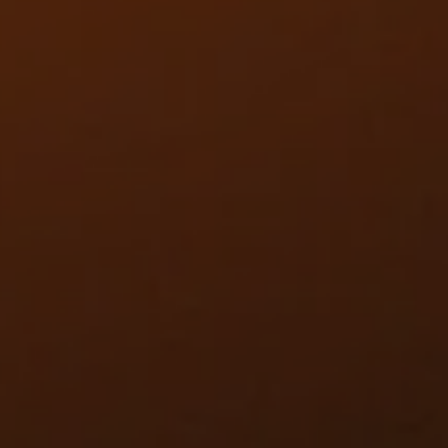
100% i
30-5
Minde
Sturen