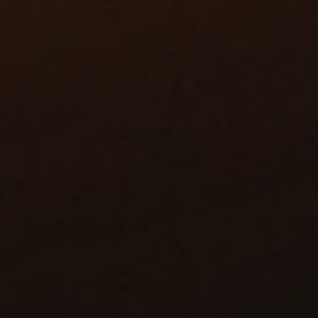
pportages
ata