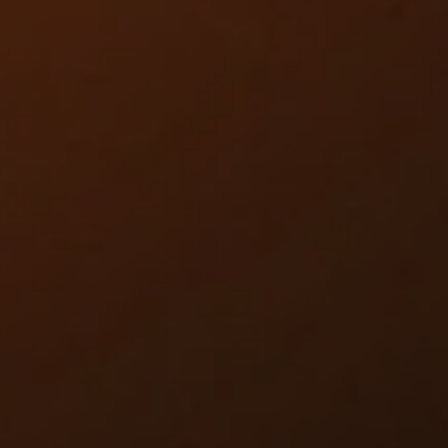
n-lijn
kwaliteitscontrole
0%
arbeidsbesparing
r claims
door consistente beoordeling
 op basis van
data