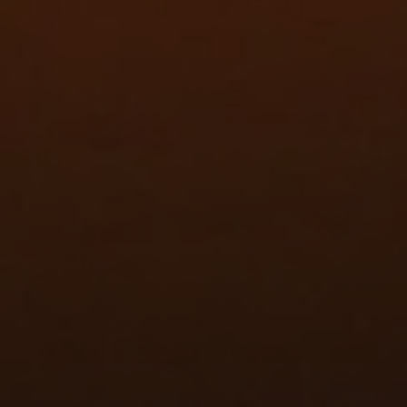
AI-software beoordeelt de vruchten in d
kwaliteitsprofiel per order
Kwaliteit optimaliseren met
Vision
AI-technologie
Arbeidsprocessen efficiënter maken
en kosten bespa
Minder fouten,
minder claims
Sorteren op basis van
kwaliteitseisen van klanten
Inzicht creëren, waarna gestuurd kan worden op basi