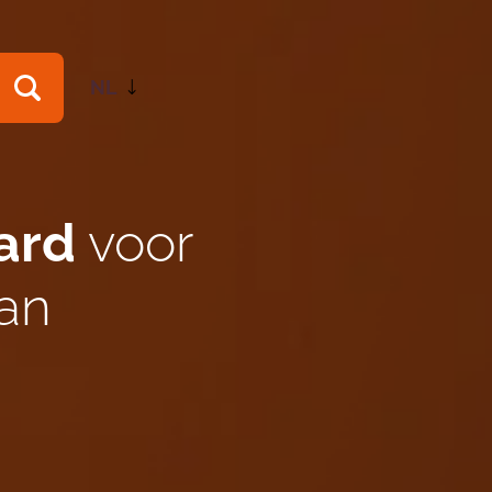
NL
EN
ard
voor
van