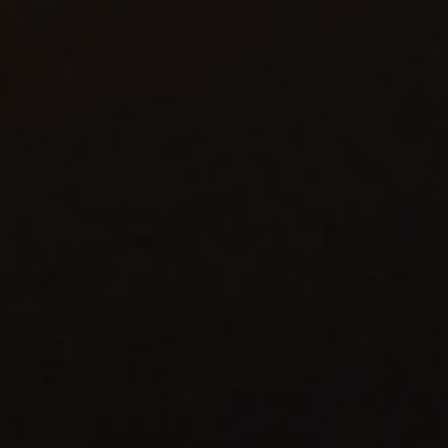
e software
met uitgebreide operator dashboards en
nt rapportages met analyses van oogst tot
en
voor groenten
Tomaten