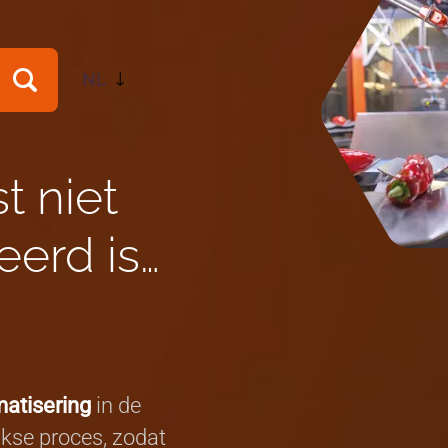
NL
EN
t niet
eerd is…
matisering
in de
jkse proces, zodat