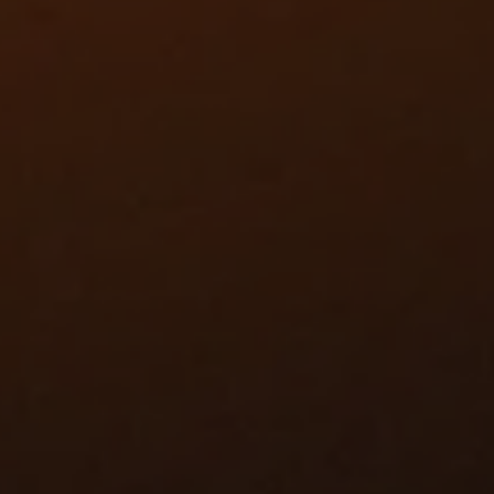
Groenten
Fruit
Sierteelt