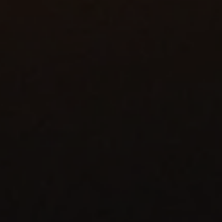
Modulair
manageme
verpakk
Oplossingen 
Paprika's