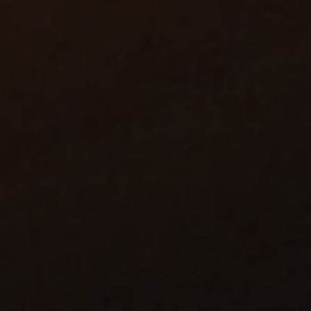
tomatisering voor groenten
en
GearVision
GearPerformer
EasyX
liteit en efficiëntie van je (vrucht)groenten teelt met
n robotiseringsoplossingen. Detecteer afwijkingen,
rken en verbeter oogst- en sorteerprocessen.
 van
vruchtkenmerken en afwijkingen
met vision en
 schade, schimmel, rot, vraat en virussen)
 voor
handling van losse vruchten
voor hoge
t sorteeroplossingen, groenten in
doos, krat
of
n
add-ons
op bestaande sorteersystemen