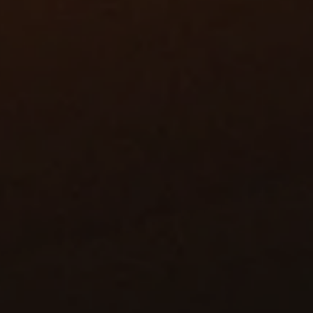
GROENTEN
Slimme au
GearStation Groent
Optimaliseer de kwa
onze vision-, AI- e
meet productkenme
Detectie
AI (zoals
Geschikt
capacitei
punnet
e